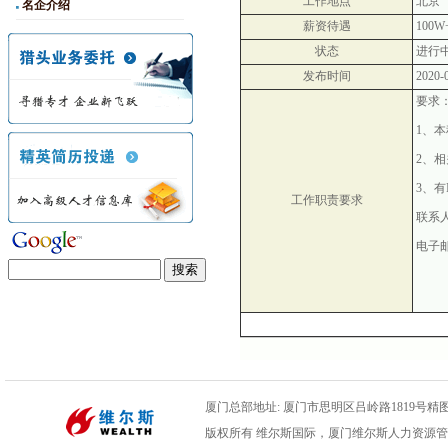
工作地点
北京
名企介绍
薪资待遇
100
状态
进行
发布时间
2020-
要求
1
、本
2
、相
3
、有
工作职责要求
联系
电子
厦门总部地址: 厦门市思明区吕岭路1819号精图数码
版权所有 维尔斯国际，厦门维尔斯人力资源