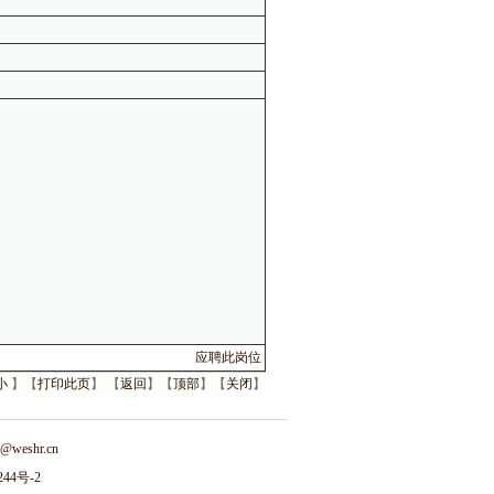
应聘此岗位
小
】【
打印此页
】 【
返回
】【
顶部
】【
关闭
】
n@weshr.cn
244号-2