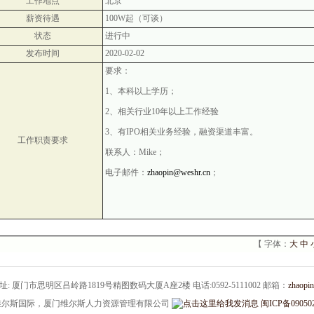
工作地点
北京
薪资待遇
100W起（可谈）
状态
进行中
发布时间
2020-02-02
要求：
1
、本科以上学历；
2
、相关行业
10
年以上工作经验
3
、有
IPO
相关业务经验，融资渠道丰富。
工作职责要求
联系人：
Mike
；
电子邮件：
zhaopin@weshr.cn
；
【 字体：
大
中
: 厦门市思明区吕岭路1819号精图数码大厦A座2楼 电话:0592-5111002
邮箱：
zhaopi
维尔斯国际，厦门维尔斯人力资源管理有限公司
闽ICP备09050