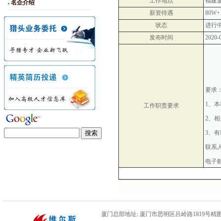
工作地点
福建
名企介绍
薪资待遇
80W+
状态
进行
发布时间
2020-
要求
1
、本
工作职责要求
2
、相
3
、有
联系
电子
厦门总部地址: 厦门市思明区吕岭路1819号精图数码