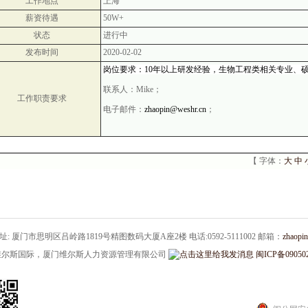
工作地点
上海
薪资待遇
50W+
状态
进行中
发布时间
2020-02-02
岗位要求：
10
年以上研发经验，生物工程类相关专业、
联系人：
Mike
；
工作职责要求
电子邮件：
zhaopin@weshr.cn
；
【 字体：
大
中
: 厦门市思明区吕岭路1819号精图数码大厦A座2楼 电话:0592-5111002
邮箱：
zhaopi
维尔斯国际，厦门维尔斯人力资源管理有限公司
闽ICP备09050