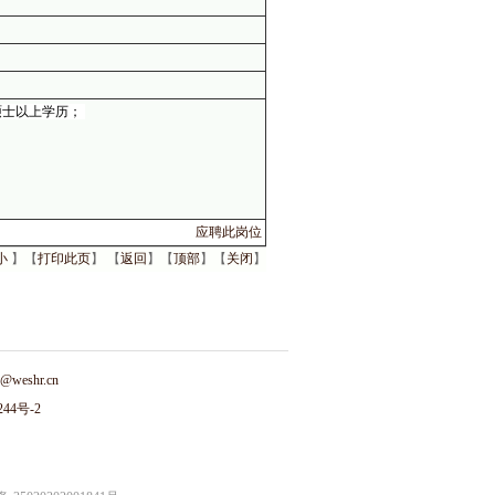
硕士以上学历；
应聘此岗位
小
】【
打印此页
】 【
返回
】【
顶部
】【
关闭
】
n@weshr.cn
244号-2